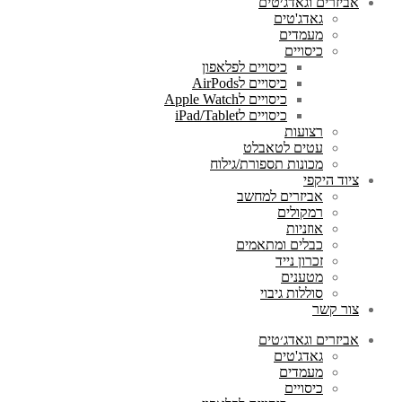
אביזרים וגאדג׳טים
גאדג'טים
מעמדים
כיסויים
כיסויים לפלאפון
כיסויים לAirPods
כיסויים לApple Watch
כיסויים לiPad/Tablet
רצועות
עטים לטאבלט
מכונות תספורת/גילוח
ציוד היקפי
אביזרים למחשב
רמקולים
אוזניות
כבלים ומתאמים
זכרון נייד
מטענים
סוללות גיבוי
צור קשר
אביזרים וגאדג׳טים
גאדג'טים
מעמדים
כיסויים