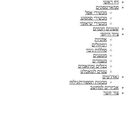
דף ראשי
סמארטפונים
מכשירי אפל
מכשירי סמסונג
מכשירי שיאומי
שעונים חכמים
ציוד היקפי
אוזניות
רמקולים
סוללות גיבוי
מטענים
מעמדים
כבלים ומתאמים
עטים לטאבלט
גאדג'טים
מכונות תספורת/גילוח
אביזרים למחשב
צור קשר