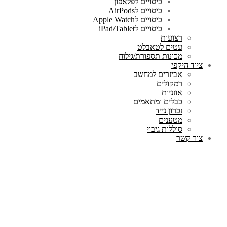
כיסויים לפלאפון
כיסויים לAirPods
כיסויים לApple Watch
כיסויים לiPad/Tablet
רצועות
עטים לטאבלט
מכונות תספורת/גילוח
ציוד היקפי
אביזרים למחשב
רמקולים
אוזניות
כבלים ומתאמים
זכרון נייד
מטענים
סוללות גיבוי
צור קשר