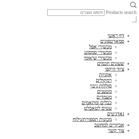
Products search
דף ראשי
סמארטפונים
מכשירי אפל
מכשירי סמסונג
מכשירי שיאומי
שעונים חכמים
ציוד היקפי
אוזניות
רמקולים
סוללות גיבוי
מטענים
מעמדים
כבלים ומתאמים
עטים לטאבלט
גאדג'טים
מכונות תספורת/גילוח
אביזרים למחשב
צור קשר