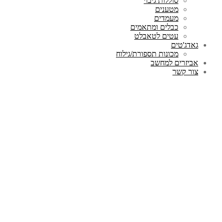
סוללות גיבוי
מטענים
מעמדים
כבלים ומתאמים
עטים לטאבלט
גאדג'טים
מכונות תספורת/גילוח
אביזרים למחשב
צור קשר