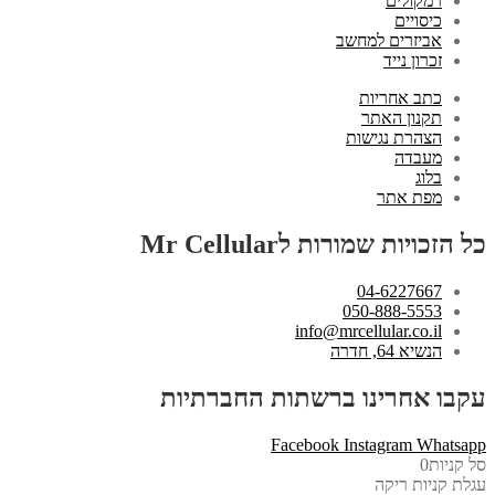
רמקולים
כיסויים
אביזרים למחשב
זכרון נייד
כתב אחריות
תקנון האתר
הצהרת נגישות
מעבדה
בלוג
מפת אתר
כל הזכויות שמורות לMr Cellular
04-6227667
050-888-5553
info@mrcellular.co.il
הנשיא 64, חדרה
עקבו אחרינו ברשתות החברתיות
Facebook
Instagram
Whatsapp
סל קניות
0
עגלת קניות ריקה