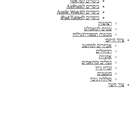
כיסויים לפלאפון
כיסויים לAirPods
כיסויים לApple Watch
כיסויים לiPad/Tablet
רצועות
עטים לטאבלט
מכונות תספורת/גילוח
ציוד היקפי
אביזרים למחשב
רמקולים
אוזניות
כבלים ומתאמים
זכרון נייד
מטענים
סוללות גיבוי
צור קשר