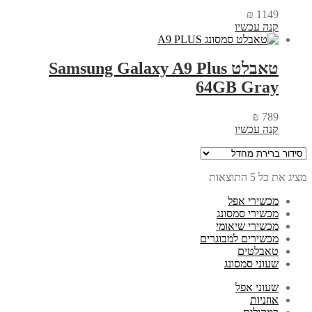
₪
1149
קנה עכשיו
טאבלט Samsung Galaxy A9 Plus
64GB Gray
₪
789
קנה עכשיו
מציג את כל 5 התוצאות
מכשירי אפל
מכשירי סמסונג
מכשירי שיאומי
מכשירים למבוגרים
טאבלטים
שעוני סמסונג
שעוני אפל
אוזניות