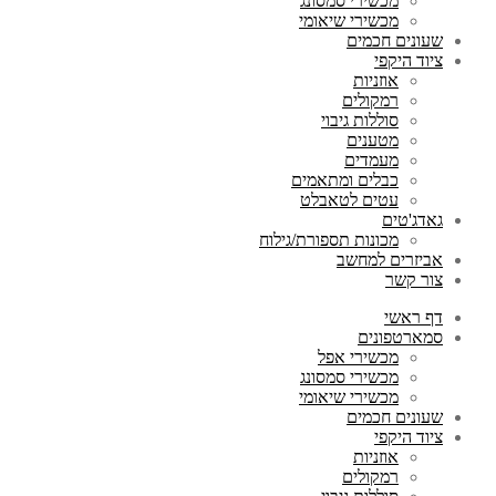
מכשירי סמסונג
מכשירי שיאומי
שעונים חכמים
ציוד היקפי
אוזניות
רמקולים
סוללות גיבוי
מטענים
מעמדים
כבלים ומתאמים
עטים לטאבלט
גאדג'טים
מכונות תספורת/גילוח
אביזרים למחשב
צור קשר
דף ראשי
סמארטפונים
מכשירי אפל
מכשירי סמסונג
מכשירי שיאומי
שעונים חכמים
ציוד היקפי
אוזניות
רמקולים