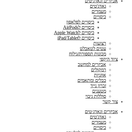
אביזרים וגאדג׳טים
גאדג'טים
מעמדים
כיסויים
כיסויים לפלאפון
כיסויים לAirPods
כיסויים לApple Watch
כיסויים לiPad/Tablet
רצועות
עטים לטאבלט
מכונות תספורת/גילוח
ציוד היקפי
אביזרים למחשב
רמקולים
אוזניות
כבלים ומתאמים
זכרון נייד
מטענים
סוללות גיבוי
צור קשר
אביזרים וגאדג׳טים
גאדג'טים
מעמדים
כיסויים