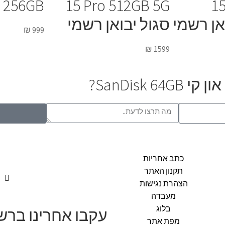
15
15 Pro 512GB 5G
15 256GB י
אן רשמי
סגול יבואן רשמי
₪
999
₪
1599
SanDisk?
כתב אחריות
תקנון האתר
הצהרת נגישות
מעבדה
בלוג
עקבו אחרינו בר
מפת אתר