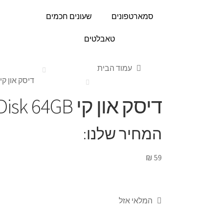
סמארטפונים
שעונים חכמים
טאבלטים
עמוד הבית
דיסק און קי anDisk 64GB
דיסק און קי SanDisk 64GB
המחיר שלנו:
₪
59
המלאי אזל