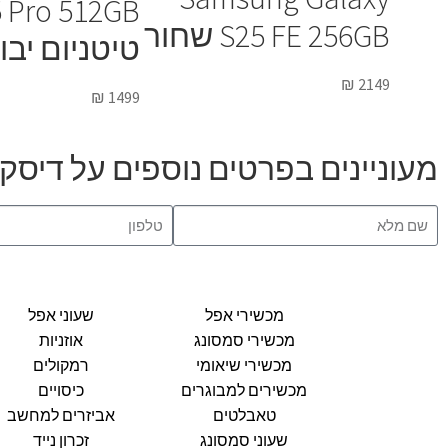
 Pro 512GB
S25 FE 256GB שחור
טיטניום יבו
₪
2149
₪
1499
מעוניינים בפרטים נוספים על דיסק און קי  64GB
מכשירי אפל
שעוני אפל
מכשירי סמסונג
אוזניות
מכשירי שיאומי
רמקולים
מכשירים למבוגרים
כיסויים
טאבלטים
אביזרים למחשב
שעוני סמסונג
זכרון נייד