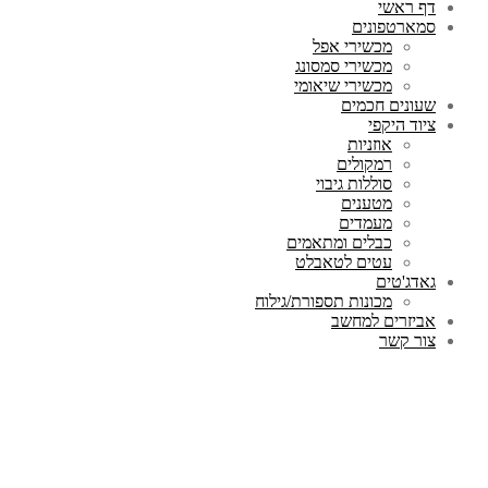
דף ראשי
סמארטפונים
מכשירי אפל
מכשירי סמסונג
מכשירי שיאומי
שעונים חכמים
ציוד היקפי
אוזניות
רמקולים
סוללות גיבוי
מטענים
מעמדים
כבלים ומתאמים
עטים לטאבלט
גאדג'טים
מכונות תספורת/גילוח
אביזרים למחשב
צור קשר