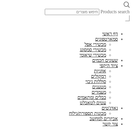
Products search
דף ראשי
סמארטפונים
מכשירי אפל
מכשירי סמסונג
מכשירי שיאומי
שעונים חכמים
ציוד היקפי
אוזניות
רמקולים
סוללות גיבוי
מטענים
מעמדים
כבלים ומתאמים
עטים לטאבלט
גאדג'טים
מכונות תספורת/גילוח
אביזרים למחשב
צור קשר