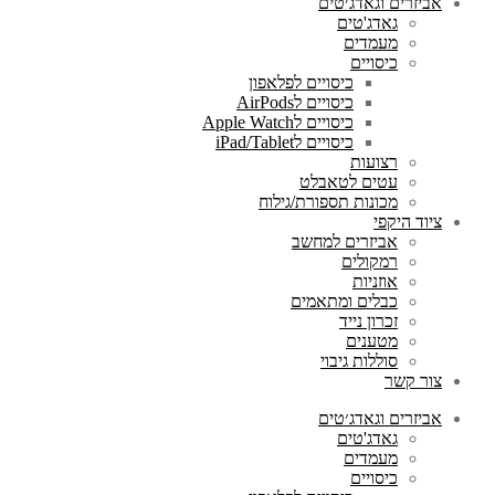
אביזרים וגאדג׳טים
גאדג'טים
מעמדים
כיסויים
כיסויים לפלאפון
כיסויים לAirPods
כיסויים לApple Watch
כיסויים לiPad/Tablet
רצועות
עטים לטאבלט
מכונות תספורת/גילוח
ציוד היקפי
אביזרים למחשב
רמקולים
אוזניות
כבלים ומתאמים
זכרון נייד
מטענים
סוללות גיבוי
צור קשר
אביזרים וגאדג׳טים
גאדג'טים
מעמדים
כיסויים