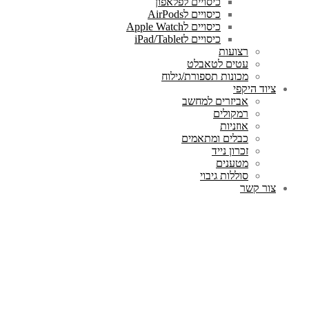
כיסויים לפלאפון
כיסויים לAirPods
כיסויים לApple Watch
כיסויים לiPad/Tablet
רצועות
עטים לטאבלט
מכונות תספורת/גילוח
ציוד היקפי
אביזרים למחשב
רמקולים
אוזניות
כבלים ומתאמים
זכרון נייד
מטענים
סוללות גיבוי
צור קשר