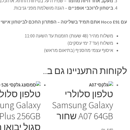
מעקב אחר חיות מחמד
– שמירה על בטיחות החתול או הכלב
ביטחון לרוכבי אופניים
– הגנה מושלמת מפני גניבות.
עם Hoco E91 אתם תמיד בשליטה – הפתרון החכם לביטחון אישי ועסקי!
משלוח מהיר (48 שעות) הזמנות עד השעה 11:00
משלוח (עד 7 ימי עסקים)
איסוף עצמי מהסניף (בתיאום מראש)
לקוחות התעניינו גם ב..
טלפון סלולרי
טלפון סלולר
ung Galaxy
Samsung Galaxy
A07 64GB שחור
 Plus 256GB
סגול יבואן 