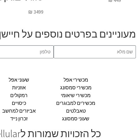
₪
449
₪
3499
מעוניינים בפרטים נוספים על חיישן מעקב חפצים ובע
מכשירי אפל
שעוני אפל
מכשירי סמסונג
אוזניות
מכשירי שיאומי
רמקולים
מכשירים למבוגרים
כיסויים
טאבלטים
אביזרים למחשב
שעוני סמסונג
זכרון נייד
כל הזכויות שמורות לMr Cellular