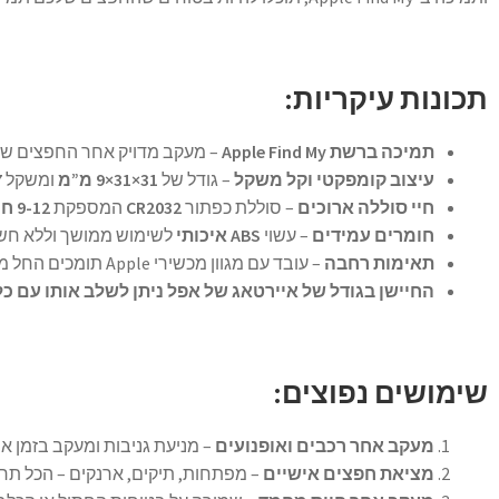
תכונות עיקריות:
תמיכה ברשת Apple Find My
– מעקב מדויק אחר החפצים שלכ
עיצוב קומפקטי וקל משקל
– גודל של
31×31×9 מ”מ
ומשקל
7 ג
חיי סוללה ארוכים
– סוללת כפתור
CR2032
המספקת
9-12 חודשי עבודה
חומרים עמידים
– עשוי
ABS איכותי
לשימוש ממושך וללא חשש
תאימות רחבה
– עובד עם מגוון מכשירי Apple תומכים החל מ-iPhone 6s ועד iPad Pro.
החיישן בגודל של איירטאג של אפל ניתן לשלב אותו עם כ
שימושים נפוצים:
מעקב אחר רכבים ואופנועים
– מניעת גניבות ומעקב בזמן א
מציאת חפצים אישיים
– מפתחות, תיקים, ארנקים – הכל תח