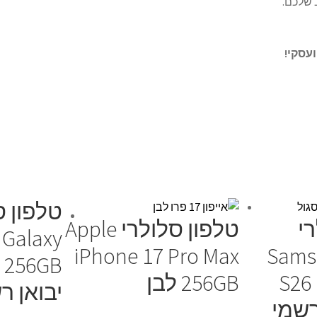
 שלכם.
טלפון ס
י
טלפון סלולרי Apple
Galaxy
iPhone 17 Pro Max
Sams
S26
256GB לבן
יבואן ר
רשמי