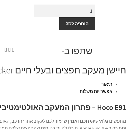
הוספה לסל
שתפו ב-
חיישן מעקב חפצים ובעלי חיים Hoco E91 Smart GPS Tracker
תיאור
אפשרויות משלוח
Hoco E91 – פתרון המעקב האולטימטיבי לביטחון ושקט נפשי
מחפשים
גלאי GPS חכם ואמין
שיעזור לכם לעקוב אחרי הרכב, האופ
ותמיכה ב-Apple Find My, תוכלו להיות בטוחים שהחפצים שלכם תמיד במעקב.