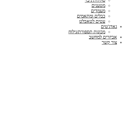
סוללות גיבוי
מטענים
מעמדים
כבלים ומתאמים
עטים לטאבלט
גאדג'טים
מכונות תספורת/גילוח
אביזרים למחשב
צור קשר