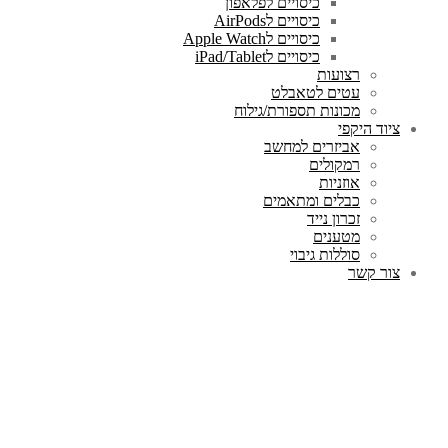
כיסויים לפלאפון
כיסויים לAirPods
כיסויים לApple Watch
כיסויים לiPad/Tablet
רצועות
עטים לטאבלט
מכונות תספורת/גילוח
ציוד היקפי
אביזרים למחשב
רמקולים
אוזניות
כבלים ומתאמים
זכרון נייד
מטענים
סוללות גיבוי
צור קשר