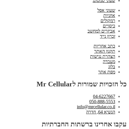
שעוני סמסונג
שעוני אפל
אוזניות
רמקולים
כיסויים
אביזרים למחשב
זכרון נייד
כתב אחריות
תקנון האתר
הצהרת נגישות
מעבדה
בלוג
מפת אתר
כל הזכויות שמורות לMr Cellular
04-6227667
050-888-5553
info@mrcellular.co.il
הנשיא 64, חדרה
עקבו אחרינו ברשתות החברתיות