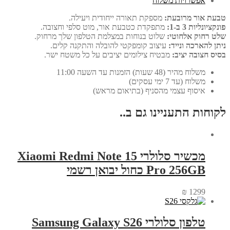
אפשרויות משלוח
טבעת אור מרובעת:
מספקת תאורה ייחודית ויעילה.
פונקציונליות 3 ב-1:
מתפקדת כטבעת אור, מוט סלפי וחצובה.
שלט רחוק אלחוטי:
שלוט בנוחות במצלמת הטלפון שלך מרחוק.
ניתן להארכה ונייד:
עיצוב קומפקטי להובלה והתקנה קלים.
בסיס חצובה יציב:
מבטיח צילומים יציבים על כל משטח ישר.
משלוח מהיר (48 שעות) הזמנות עד השעה 11:00
משלוח (עד 7 ימי עסקים)
איסוף עצמי מהסניף (בתיאום מראש)
לקוחות התעניינו גם ב..
מכשיר סלולרי Xiaomi Redmi Note 15
Pro 256GB כחול יבואן רשמי
₪
1299
טלפון סלולרי Samsung Galaxy S26