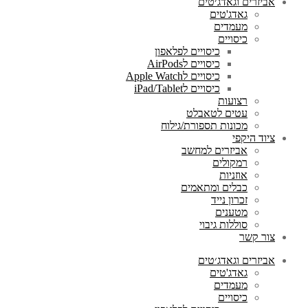
אביזרים וגאדג׳טים
גאדג'טים
מעמדים
כיסויים
כיסויים לפלאפון
כיסויים לAirPods
כיסויים לApple Watch
כיסויים לiPad/Tablet
רצועות
עטים לטאבלט
מכונות תספורת/גילוח
ציוד היקפי
אביזרים למחשב
רמקולים
אוזניות
כבלים ומתאמים
זכרון נייד
מטענים
סוללות גיבוי
צור קשר
אביזרים וגאדג׳טים
גאדג'טים
מעמדים
כיסויים