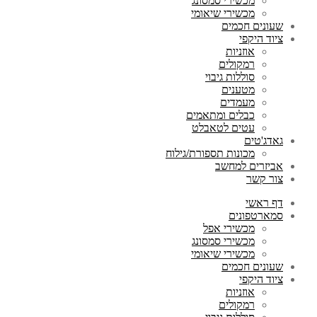
מכשירי סמסונג
מכשירי שיאומי
שעונים חכמים
ציוד היקפי
אוזניות
רמקולים
סוללות גיבוי
מטענים
מעמדים
כבלים ומתאמים
עטים לטאבלט
גאדג'טים
מכונות תספורת/גילוח
אביזרים למחשב
צור קשר
דף ראשי
סמארטפונים
מכשירי אפל
מכשירי סמסונג
מכשירי שיאומי
שעונים חכמים
ציוד היקפי
אוזניות
רמקולים