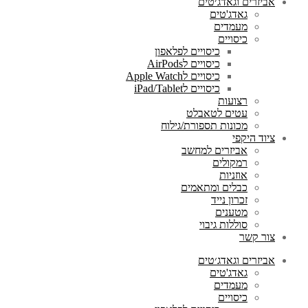
אביזרים וגאדג׳טים
גאדג'טים
מעמדים
כיסויים
כיסויים לפלאפון
כיסויים לAirPods
כיסויים לApple Watch
כיסויים לiPad/Tablet
רצועות
עטים לטאבלט
מכונות תספורת/גילוח
ציוד היקפי
אביזרים למחשב
רמקולים
אוזניות
כבלים ומתאמים
זכרון נייד
מטענים
סוללות גיבוי
צור קשר
אביזרים וגאדג׳טים
גאדג'טים
מעמדים
כיסויים