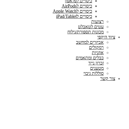
כיסויים לפלאפון
כיסויים לAirPods
כיסויים לApple Watch
כיסויים לiPad/Tablet
רצועות
עטים לטאבלט
מכונות תספורת/גילוח
ציוד היקפי
אביזרים למחשב
רמקולים
אוזניות
כבלים ומתאמים
זכרון נייד
מטענים
סוללות גיבוי
צור קשר