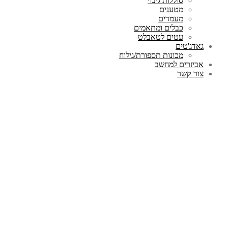
סוללות גיבוי
מטענים
מעמדים
כבלים ומתאמים
עטים לטאבלט
גאדג'טים
מכונות תספורת/גילוח
אביזרים למחשב
צור קשר