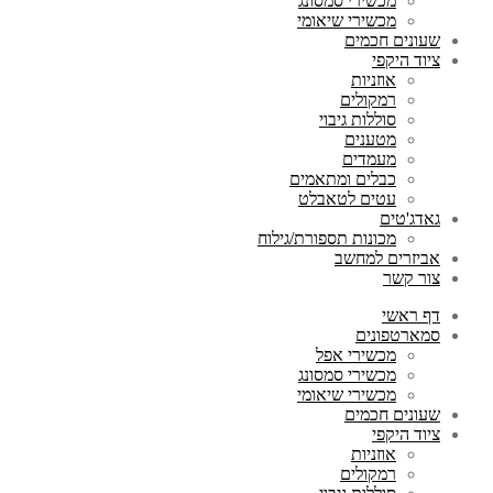
מכשירי סמסונג
מכשירי שיאומי
שעונים חכמים
ציוד היקפי
אוזניות
רמקולים
סוללות גיבוי
מטענים
מעמדים
כבלים ומתאמים
עטים לטאבלט
גאדג'טים
מכונות תספורת/גילוח
אביזרים למחשב
צור קשר
דף ראשי
סמארטפונים
מכשירי אפל
מכשירי סמסונג
מכשירי שיאומי
שעונים חכמים
ציוד היקפי
אוזניות
רמקולים