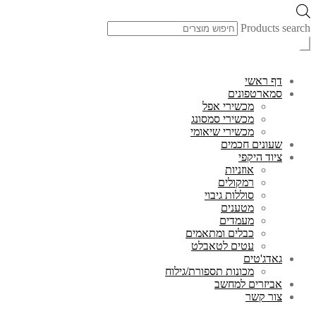
Products search
דף ראשי
סמארטפונים
מכשירי אפל
מכשירי סמסונג
מכשירי שיאומי
שעונים חכמים
ציוד היקפי
אוזניות
רמקולים
סוללות גיבוי
מטענים
מעמדים
כבלים ומתאמים
עטים לטאבלט
גאדג'טים
מכונות תספורת/גילוח
אביזרים למחשב
צור קשר