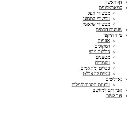
דף ראשי
סמארטפונים
מכשירי אפל
מכשירי סמסונג
מכשירי שיאומי
שעונים חכמים
ציוד היקפי
אוזניות
רמקולים
סוללות גיבוי
מטענים
מעמדים
כבלים ומתאמים
עטים לטאבלט
גאדג'טים
מכונות תספורת/גילוח
אביזרים למחשב
צור קשר