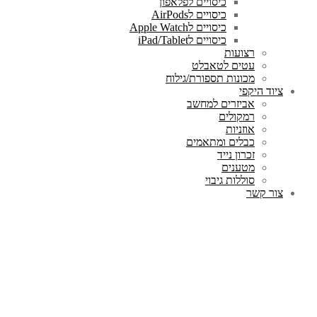
כיסויים לפלאפון
כיסויים לAirPods
כיסויים לApple Watch
כיסויים לiPad/Tablet
רצועות
עטים לטאבלט
מכונות תספורת/גילוח
ציוד היקפי
אביזרים למחשב
רמקולים
אוזניות
כבלים ומתאמים
זכרון נייד
מטענים
סוללות גיבוי
צור קשר