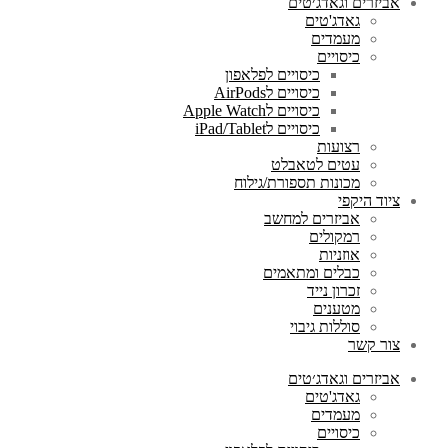
אביזרים וגאדג׳טים
גאדג'טים
מעמדים
כיסויים
כיסויים לפלאפון
כיסויים לAirPods
כיסויים לApple Watch
כיסויים לiPad/Tablet
רצועות
עטים לטאבלט
מכונות תספורת/גילוח
ציוד היקפי
אביזרים למחשב
רמקולים
אוזניות
כבלים ומתאמים
זכרון נייד
מטענים
סוללות גיבוי
צור קשר
אביזרים וגאדג׳טים
גאדג'טים
מעמדים
כיסויים