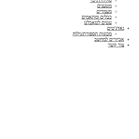
סוללות גיבוי
מטענים
מעמדים
כבלים ומתאמים
עטים לטאבלט
גאדג'טים
מכונות תספורת/גילוח
אביזרים למחשב
צור קשר