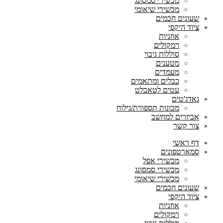
מכשירי סמסונג
מכשירי שיאומי
שעונים חכמים
ציוד היקפי
אוזניות
רמקולים
סוללות גיבוי
מטענים
מעמדים
כבלים ומתאמים
עטים לטאבלט
גאדג'טים
מכונות תספורת/גילוח
אביזרים למחשב
צור קשר
דף ראשי
סמארטפונים
מכשירי אפל
מכשירי סמסונג
מכשירי שיאומי
שעונים חכמים
ציוד היקפי
אוזניות
רמקולים