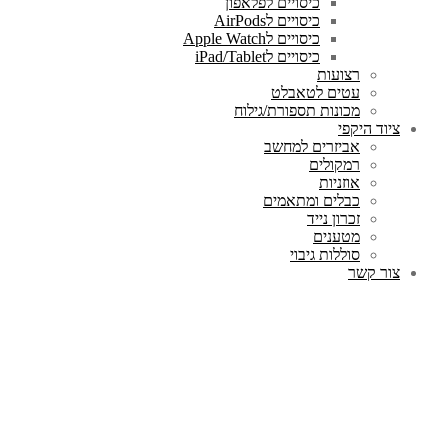
כיסויים לפלאפון
כיסויים לAirPods
כיסויים לApple Watch
כיסויים לiPad/Tablet
רצועות
עטים לטאבלט
מכונות תספורת/גילוח
ציוד היקפי
אביזרים למחשב
רמקולים
אוזניות
כבלים ומתאמים
זכרון נייד
מטענים
סוללות גיבוי
צור קשר