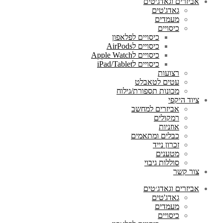
אביזרים וגאדג׳טים
גאדג'טים
מעמדים
כיסויים
כיסויים לפלאפון
כיסויים לAirPods
כיסויים לApple Watch
כיסויים לiPad/Tablet
רצועות
עטים לטאבלט
מכונות תספורת/גילוח
ציוד היקפי
אביזרים למחשב
רמקולים
אוזניות
כבלים ומתאמים
זכרון נייד
מטענים
סוללות גיבוי
צור קשר
אביזרים וגאדג׳טים
גאדג'טים
מעמדים
כיסויים