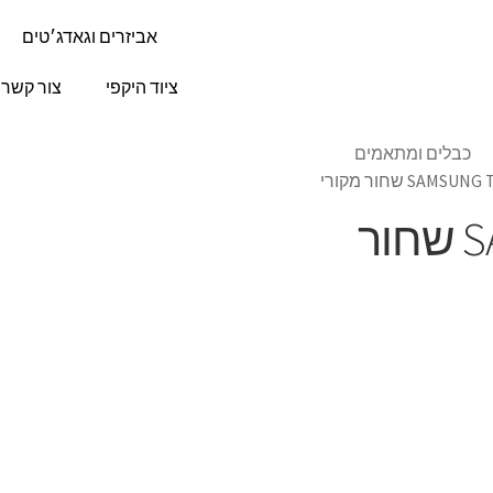
אביזרים וגאדג׳טים
ציוד היקפי
צור קשר
כבלים ומתאמים
כבל SAMSUNG Type-C שחור