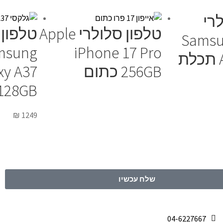
רי
טלפון סלולרי Apple
טלפון 
Samsu
msung
iPhone 17 Pro
256GB כתום
xy A37
128GB לבן
₪
1249
שלח עכשיו
04-6227667