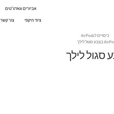
אביזרים וגאדג׳טים
ציוד היקפי
צור קשר
כיסויים לAirPods