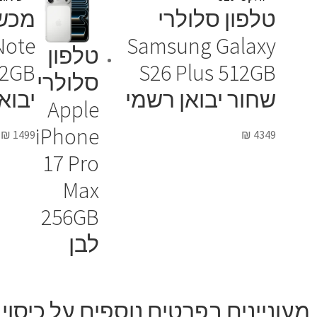
טלפון סלולרי
מכשי
Note
Samsung Galaxy
טלפון
S26 Plus 512GB
סלולרי
שחור יבואן רשמי
יבוא
Apple
iPhone
₪
1499
₪
4349
17 Pro
Max
256GB
לבן
מעוניינים בפרטים נוספים על כיסוי ל AirPods 2 בצבע סגול לי