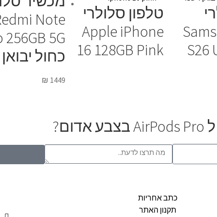
מכשיר סלו
י
טלפון סלולרי
Redmi Note
Apple iPhone
Sams
o 256GB 5G
16 128GB Pink
S26 
כחול יבואן
₪
1449
ום?
כתב אחריות
תקנון האתר