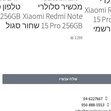
לרי
מכשיר סלולרי
Xiaomi 
 256GB
Xiaomi Redmi Note
15 Pr
15 Pro 256GB שחור
סגול
 רשמי
₪
1299
שלח עכשיו
04-6227667
050-888-5553
info@mrcellular.co.il