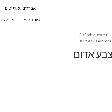
אביזרים וגאדג׳טים
ציוד היקפי
צור קשר
כיסויים לAirPods