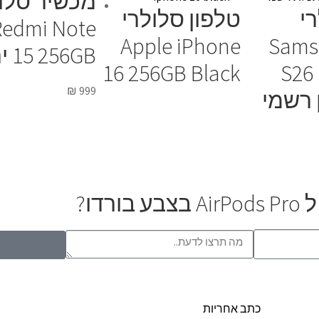
מכשיר סלו
י
טלפון סלולרי
Redmi Note
Apple iPhone
Sams
15 256GB ירוק
16 256GB Black
S26
₪
999
 רשמי
דו?
כתב אחריות