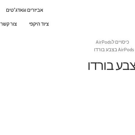
אביזרים וגאדג׳טים
ציוד היקפי
צור קשר
כיסויים לAirPods