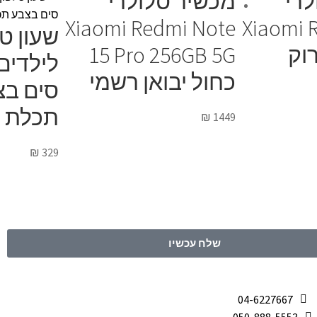
לרי
מכשיר סלולרי
Xiaomi Redmi Note
Xiaomi 
שעון טל
15 Pro 256GB 5G
לילדים
כחול יבואן רשמי
סים בצ
תכלת
₪
1449
₪
329
שלח עכשיו
04-6227667
050-888-5553