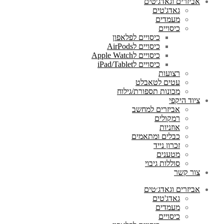
אביזרים וגאדג׳טים
גאדג'טים
מעמדים
כיסויים
כיסויים לפלאפון
כיסויים לAirPods
כיסויים לApple Watch
כיסויים לiPad/Tablet
רצועות
עטים לטאבלט
מכונות תספורת/גילוח
ציוד היקפי
אביזרים למחשב
רמקולים
אוזניות
כבלים ומתאמים
זכרון נייד
מטענים
סוללות גיבוי
צור קשר
אביזרים וגאדג׳טים
גאדג'טים
מעמדים
כיסויים