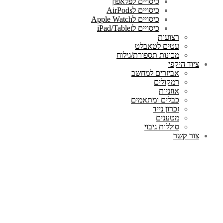
כיסויים לפלאפון
כיסויים לAirPods
כיסויים לApple Watch
כיסויים לiPad/Tablet
רצועות
עטים לטאבלט
מכונות תספורת/גילוח
ציוד היקפי
אביזרים למחשב
רמקולים
אוזניות
כבלים ומתאמים
זכרון נייד
מטענים
סוללות גיבוי
צור קשר