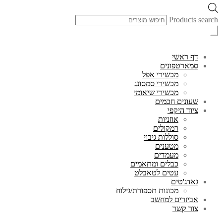
Products search
דף ראשי
סמארטפונים
מכשירי אפל
מכשירי סמסונג
מכשירי שיאומי
שעונים חכמים
ציוד היקפי
אוזניות
רמקולים
סוללות גיבוי
מטענים
מעמדים
כבלים ומתאמים
עטים לטאבלט
גאדג'טים
מכונות תספורת/גילוח
אביזרים למחשב
צור קשר