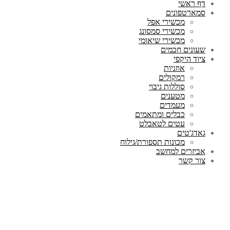
דף ראשי
סמארטפונים
מכשירי אפל
מכשירי סמסונג
מכשירי שיאומי
שעונים חכמים
ציוד היקפי
אוזניות
רמקולים
סוללות גיבוי
מטענים
מעמדים
כבלים ומתאמים
עטים לטאבלט
גאדג'טים
מכונות תספורת/גילוח
אביזרים למחשב
צור קשר