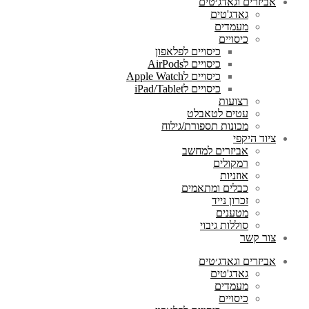
אביזרים וגאדג׳טים
גאדג'טים
מעמדים
כיסויים
כיסויים לפלאפון
כיסויים לAirPods
כיסויים לApple Watch
כיסויים לiPad/Tablet
רצועות
עטים לטאבלט
מכונות תספורת/גילוח
ציוד היקפי
אביזרים למחשב
רמקולים
אוזניות
כבלים ומתאמים
זכרון נייד
מטענים
סוללות גיבוי
צור קשר
אביזרים וגאדג׳טים
גאדג'טים
מעמדים
כיסויים