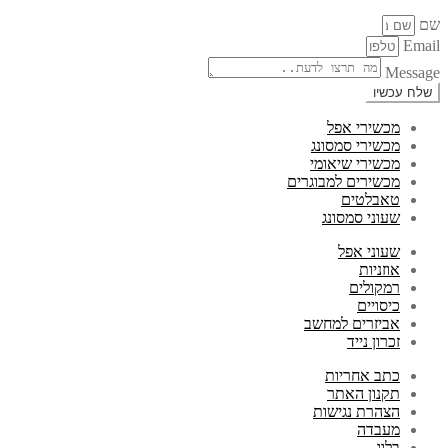
שם
Email
Message
שלח עכשיו
מכשירי אפל
מכשירי סמסונג
מכשירי שיאומי
מכשירים למבוגרים
טאבלטים
שעוני סמסונג
שעוני אפל
אוזניות
רמקולים
כיסויים
אביזרים למחשב
זכרון נייד
כתב אחריות
תקנון האתר
הצהרת נגישות
מעבדה
בלוג