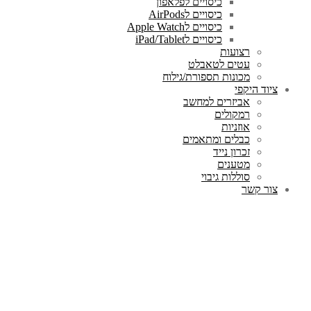
כיסויים לפלאפון
כיסויים לAirPods
כיסויים לApple Watch
כיסויים לiPad/Tablet
רצועות
עטים לטאבלט
מכונות תספורת/גילוח
ציוד היקפי
אביזרים למחשב
רמקולים
אוזניות
כבלים ומתאמים
זכרון נייד
מטענים
סוללות גיבוי
צור קשר