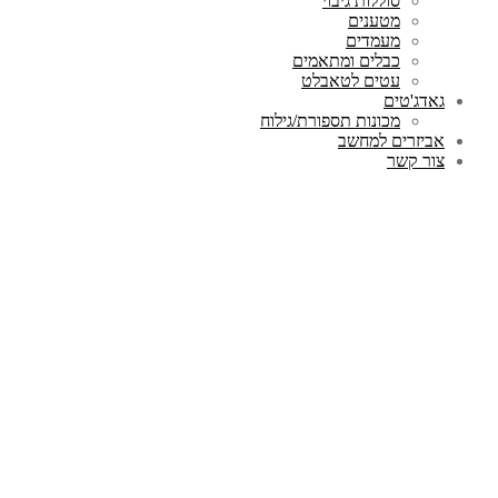
סוללות גיבוי
מטענים
מעמדים
כבלים ומתאמים
עטים לטאבלט
גאדג'טים
מכונות תספורת/גילוח
אביזרים למחשב
צור קשר