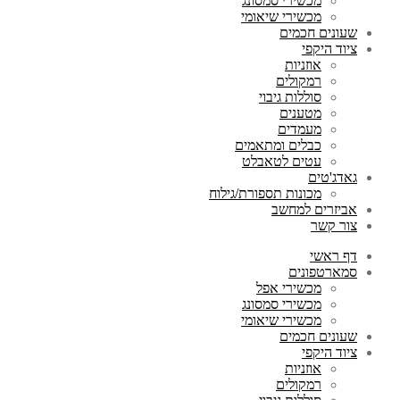
מכשירי סמסונג
מכשירי שיאומי
שעונים חכמים
ציוד היקפי
אוזניות
רמקולים
סוללות גיבוי
מטענים
מעמדים
כבלים ומתאמים
עטים לטאבלט
גאדג'טים
מכונות תספורת/גילוח
אביזרים למחשב
צור קשר
דף ראשי
סמארטפונים
מכשירי אפל
מכשירי סמסונג
מכשירי שיאומי
שעונים חכמים
ציוד היקפי
אוזניות
רמקולים