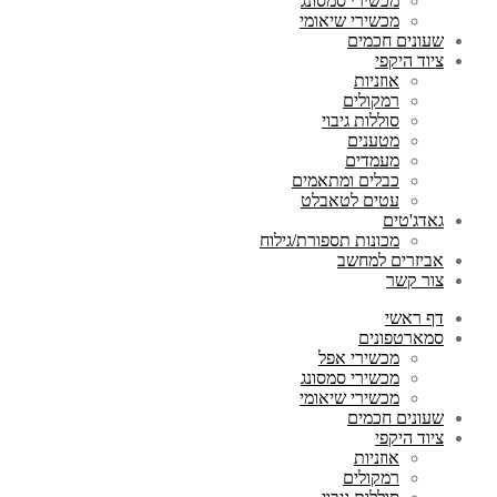
מכשירי סמסונג
מכשירי שיאומי
שעונים חכמים
ציוד היקפי
אוזניות
רמקולים
סוללות גיבוי
מטענים
מעמדים
כבלים ומתאמים
עטים לטאבלט
גאדג'טים
מכונות תספורת/גילוח
אביזרים למחשב
צור קשר
דף ראשי
סמארטפונים
מכשירי אפל
מכשירי סמסונג
מכשירי שיאומי
שעונים חכמים
ציוד היקפי
אוזניות
רמקולים