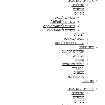
אביזרים וגאדג׳טים
גאדג'טים
מעמדים
כיסויים
כיסויים לפלאפון
כיסויים לAirPods
כיסויים לApple Watch
כיסויים לiPad/Tablet
רצועות
עטים לטאבלט
מכונות תספורת/גילוח
ציוד היקפי
אביזרים למחשב
רמקולים
אוזניות
כבלים ומתאמים
זכרון נייד
מטענים
סוללות גיבוי
צור קשר
אביזרים וגאדג׳טים
גאדג'טים
מעמדים
כיסויים