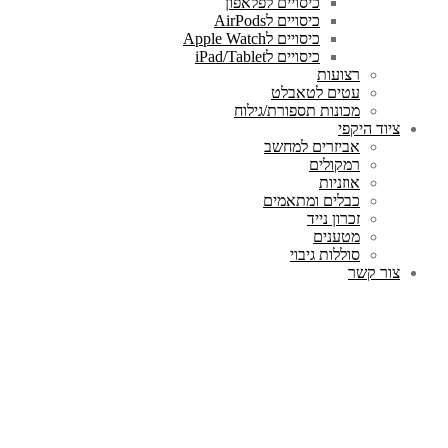
כיסויים לפלאפון
כיסויים לAirPods
כיסויים לApple Watch
כיסויים לiPad/Tablet
רצועות
עטים לטאבלט
מכונות תספורת/גילוח
ציוד היקפי
אביזרים למחשב
רמקולים
אוזניות
כבלים ומתאמים
זכרון נייד
מטענים
סוללות גיבוי
צור קשר