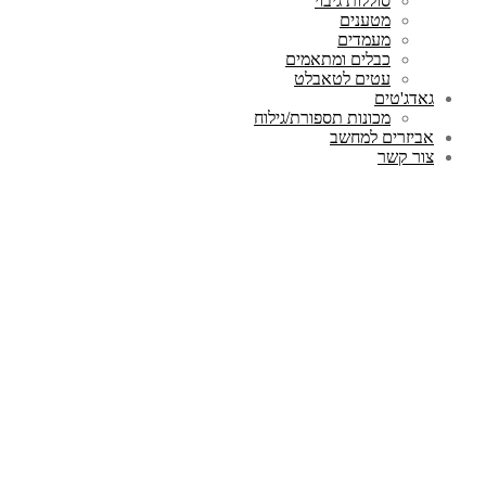
סוללות גיבוי
מטענים
מעמדים
כבלים ומתאמים
עטים לטאבלט
גאדג'טים
מכונות תספורת/גילוח
אביזרים למחשב
צור קשר