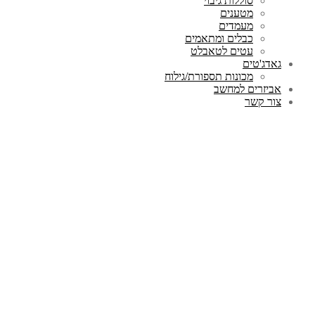
סוללות גיבוי
מטענים
מעמדים
כבלים ומתאמים
עטים לטאבלט
גאדג'טים
מכונות תספורת/גילוח
אביזרים למחשב
צור קשר