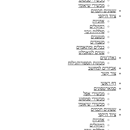
מכשירי סמסונג
מכשירי שיאומי
שעונים חכמים
ציוד היקפי
אוזניות
רמקולים
סוללות גיבוי
מטענים
מעמדים
כבלים ומתאמים
עטים לטאבלט
גאדג'טים
מכונות תספורת/גילוח
אביזרים למחשב
צור קשר
דף ראשי
סמארטפונים
מכשירי אפל
מכשירי סמסונג
מכשירי שיאומי
שעונים חכמים
ציוד היקפי
אוזניות
רמקולים