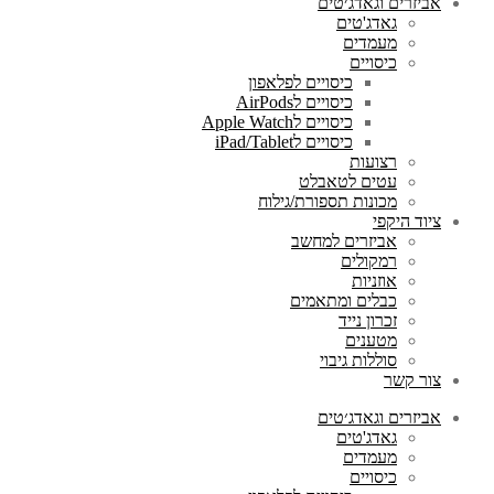
אביזרים וגאדג׳טים
גאדג'טים
מעמדים
כיסויים
כיסויים לפלאפון
כיסויים לAirPods
כיסויים לApple Watch
כיסויים לiPad/Tablet
רצועות
עטים לטאבלט
מכונות תספורת/גילוח
ציוד היקפי
אביזרים למחשב
רמקולים
אוזניות
כבלים ומתאמים
זכרון נייד
מטענים
סוללות גיבוי
צור קשר
אביזרים וגאדג׳טים
גאדג'טים
מעמדים
כיסויים