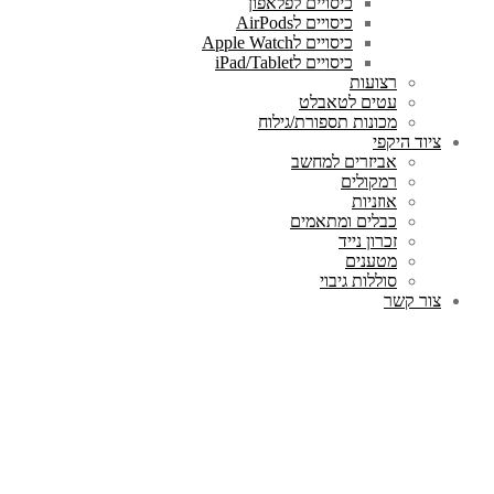
כיסויים לפלאפון
כיסויים לAirPods
כיסויים לApple Watch
כיסויים לiPad/Tablet
רצועות
עטים לטאבלט
מכונות תספורת/גילוח
ציוד היקפי
אביזרים למחשב
רמקולים
אוזניות
כבלים ומתאמים
זכרון נייד
מטענים
סוללות גיבוי
צור קשר