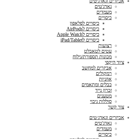
אביזרים וגאדג׳טים
גאדג'טים
מעמדים
כיסויים
כיסויים לפלאפון
כיסויים לAirPods
כיסויים לApple Watch
כיסויים לiPad/Tablet
רצועות
עטים לטאבלט
מכונות תספורת/גילוח
ציוד היקפי
אביזרים למחשב
רמקולים
אוזניות
כבלים ומתאמים
זכרון נייד
מטענים
סוללות גיבוי
צור קשר
אביזרים וגאדג׳טים
גאדג'טים
מעמדים
כיסויים