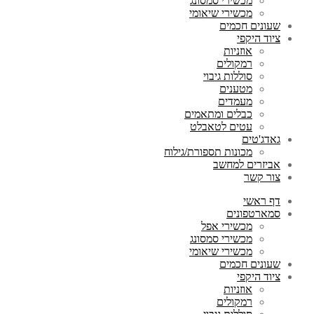
מכשירי סמסונג
מכשירי שיאומי
שעונים חכמים
ציוד היקפי
אוזניות
רמקולים
סוללות גיבוי
מטענים
מעמדים
כבלים ומתאמים
עטים לטאבלט
גאדג'טים
מכונות תספורת/גילוח
אביזרים למחשב
צור קשר
דף ראשי
סמארטפונים
מכשירי אפל
מכשירי סמסונג
מכשירי שיאומי
שעונים חכמים
ציוד היקפי
אוזניות
רמקולים