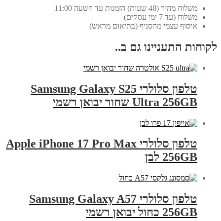
משלוח מהיר (48 שעות) הזמנות עד השעה 11:00
משלוח (עד 7 ימי עסקים)
איסוף עצמי מהסניף (בתיאום מראש)
לקוחות התעניינו גם ב..
טלפון סלולרי Samsung Galaxy S25
Ultra 256GB שחור יבואן רשמי
טלפון סלולרי Apple iPhone 17 Pro Max
256GB לבן
טלפון סלולרי Samsung Galaxy A57
256GB כחול יבואן רשמי