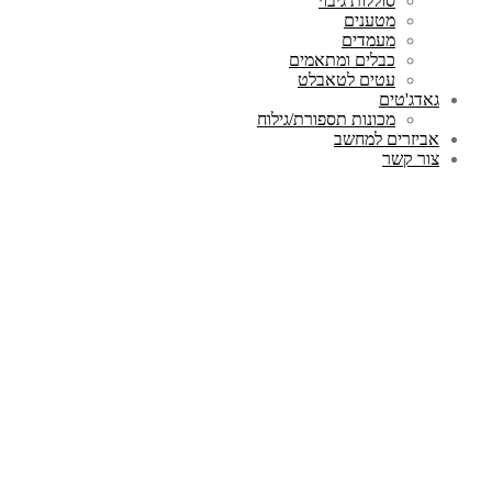
סוללות גיבוי
מטענים
מעמדים
כבלים ומתאמים
עטים לטאבלט
גאדג'טים
מכונות תספורת/גילוח
אביזרים למחשב
צור קשר