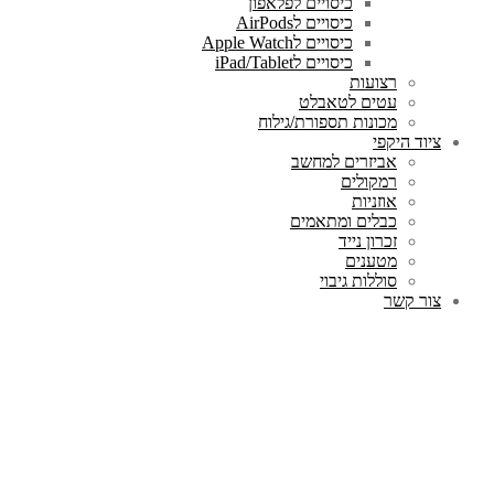
כיסויים לפלאפון
כיסויים לAirPods
כיסויים לApple Watch
כיסויים לiPad/Tablet
רצועות
עטים לטאבלט
מכונות תספורת/גילוח
ציוד היקפי
אביזרים למחשב
רמקולים
אוזניות
כבלים ומתאמים
זכרון נייד
מטענים
סוללות גיבוי
צור קשר