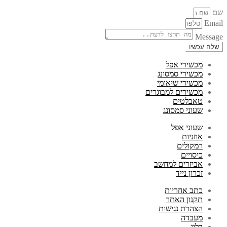
שם
Email
Message
שלח עכשיו
מכשירי אפל
מכשירי סמסונג
מכשירי שיאומי
מכשירים למבוגרים
טאבלטים
שעוני סמסונג
שעוני אפל
אוזניות
רמקולים
כיסויים
אביזרים למחשב
זכרון נייד
כתב אחריות
תקנון האתר
הצהרת נגישות
מעבדה
בלוג