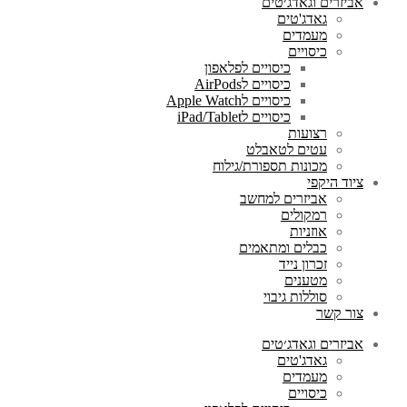
אביזרים וגאדג׳טים
גאדג'טים
מעמדים
כיסויים
כיסויים לפלאפון
כיסויים לAirPods
כיסויים לApple Watch
כיסויים לiPad/Tablet
רצועות
עטים לטאבלט
מכונות תספורת/גילוח
ציוד היקפי
אביזרים למחשב
רמקולים
אוזניות
כבלים ומתאמים
זכרון נייד
מטענים
סוללות גיבוי
צור קשר
אביזרים וגאדג׳טים
גאדג'טים
מעמדים
כיסויים