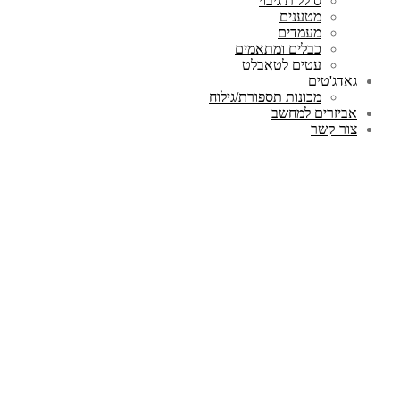
סוללות גיבוי
מטענים
מעמדים
כבלים ומתאמים
עטים לטאבלט
גאדג'טים
מכונות תספורת/גילוח
אביזרים למחשב
צור קשר