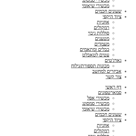
מכשירי סמסונג
מכשירי שיאומי
שעונים חכמים
ציוד היקפי
אוזניות
רמקולים
סוללות גיבוי
מטענים
מעמדים
כבלים ומתאמים
עטים לטאבלט
גאדג'טים
מכונות תספורת/גילוח
אביזרים למחשב
צור קשר
דף ראשי
סמארטפונים
מכשירי אפל
מכשירי סמסונג
מכשירי שיאומי
שעונים חכמים
ציוד היקפי
אוזניות
רמקולים