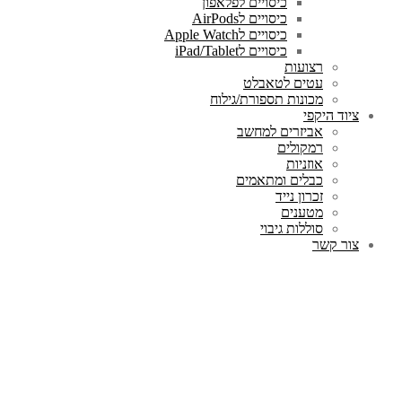
כיסויים לפלאפון
כיסויים לAirPods
כיסויים לApple Watch
כיסויים לiPad/Tablet
רצועות
עטים לטאבלט
מכונות תספורת/גילוח
ציוד היקפי
אביזרים למחשב
רמקולים
אוזניות
כבלים ומתאמים
זכרון נייד
מטענים
סוללות גיבוי
צור קשר