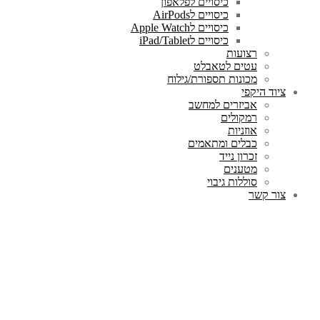
כיסויים לפלאפון
כיסויים לAirPods
כיסויים לApple Watch
כיסויים לiPad/Tablet
רצועות
עטים לטאבלט
מכונות תספורת/גילוח
ציוד היקפי
אביזרים למחשב
רמקולים
אוזניות
כבלים ומתאמים
זכרון נייד
מטענים
סוללות גיבוי
צור קשר