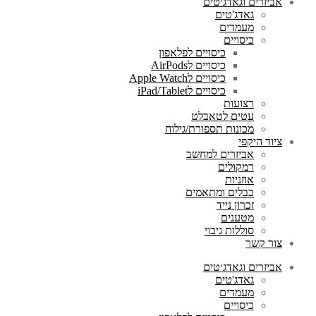
אביזרים וגאדג׳טים
גאדג'טים
מעמדים
כיסויים
כיסויים לפלאפון
כיסויים לAirPods
כיסויים לApple Watch
כיסויים לiPad/Tablet
רצועות
עטים לטאבלט
מכונות תספורת/גילוח
ציוד היקפי
אביזרים למחשב
רמקולים
אוזניות
כבלים ומתאמים
זכרון נייד
מטענים
סוללות גיבוי
צור קשר
אביזרים וגאדג׳טים
גאדג'טים
מעמדים
כיסויים