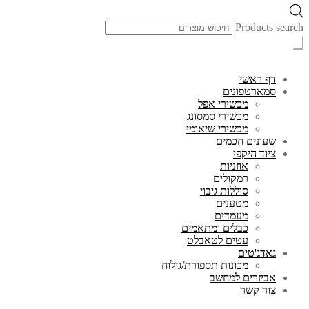
Products search
דף ראשי
סמארטפונים
מכשירי אפל
מכשירי סמסונג
מכשירי שיאומי
שעונים חכמים
ציוד היקפי
אוזניות
רמקולים
סוללות גיבוי
מטענים
מעמדים
כבלים ומתאמים
עטים לטאבלט
גאדג'טים
מכונות תספורת/גילוח
אביזרים למחשב
צור קשר