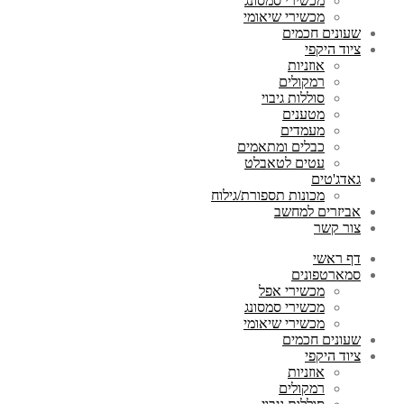
מכשירי סמסונג
מכשירי שיאומי
שעונים חכמים
ציוד היקפי
אוזניות
רמקולים
סוללות גיבוי
מטענים
מעמדים
כבלים ומתאמים
עטים לטאבלט
גאדג'טים
מכונות תספורת/גילוח
אביזרים למחשב
צור קשר
דף ראשי
סמארטפונים
מכשירי אפל
מכשירי סמסונג
מכשירי שיאומי
שעונים חכמים
ציוד היקפי
אוזניות
רמקולים