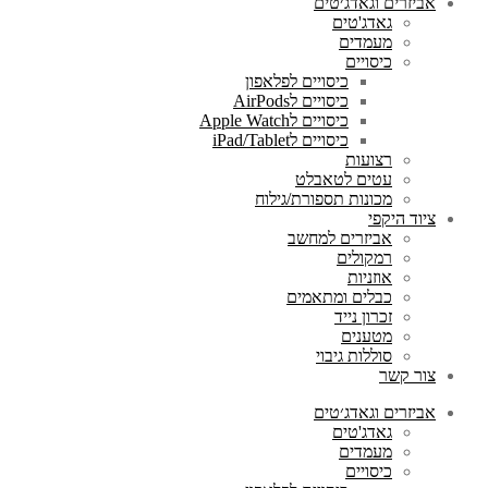
אביזרים וגאדג׳טים
גאדג'טים
מעמדים
כיסויים
כיסויים לפלאפון
כיסויים לAirPods
כיסויים לApple Watch
כיסויים לiPad/Tablet
רצועות
עטים לטאבלט
מכונות תספורת/גילוח
ציוד היקפי
אביזרים למחשב
רמקולים
אוזניות
כבלים ומתאמים
זכרון נייד
מטענים
סוללות גיבוי
צור קשר
אביזרים וגאדג׳טים
גאדג'טים
מעמדים
כיסויים