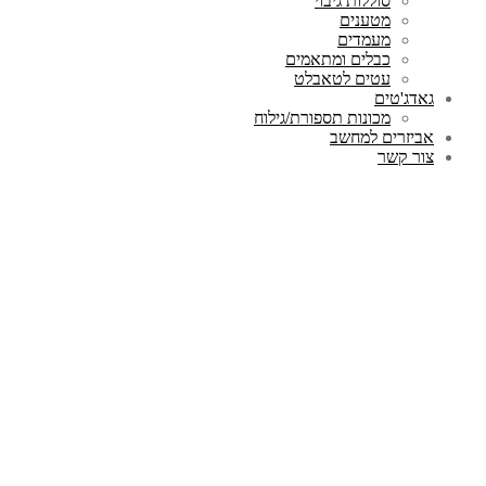
סוללות גיבוי
מטענים
מעמדים
כבלים ומתאמים
עטים לטאבלט
גאדג'טים
מכונות תספורת/גילוח
אביזרים למחשב
צור קשר