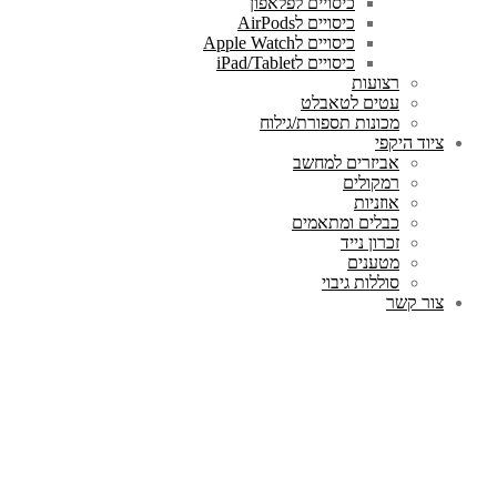
כיסויים לפלאפון
כיסויים לAirPods
כיסויים לApple Watch
כיסויים לiPad/Tablet
רצועות
עטים לטאבלט
מכונות תספורת/גילוח
ציוד היקפי
אביזרים למחשב
רמקולים
אוזניות
כבלים ומתאמים
זכרון נייד
מטענים
סוללות גיבוי
צור קשר