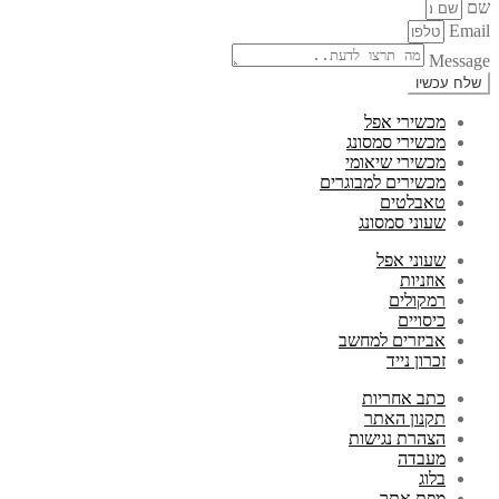
שם
Email
Message
שלח עכשיו
מכשירי אפל
מכשירי סמסונג
מכשירי שיאומי
מכשירים למבוגרים
טאבלטים
שעוני סמסונג
שעוני אפל
אוזניות
רמקולים
כיסויים
אביזרים למחשב
זכרון נייד
כתב אחריות
תקנון האתר
הצהרת נגישות
מעבדה
בלוג
מפת אתר