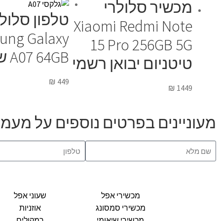
מכשיר סלולרי
טלפון סלולר
Xiaomi Redmi Note
ung Galaxy
15 Pro 256GB 5G
A07 64GB שחור
טיטניום יבואן רשמי
₪
449
₪
1449
מעוניינים בפרטים נוספים על מעמד הד
מכשירי אפל
שעוני אפל
מכשירי סמסונג
אוזניות
מכשירי שיאומי
רמקולים