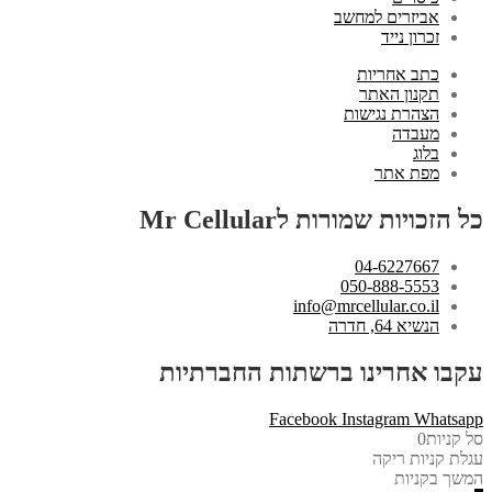
אביזרים למחשב
זכרון נייד
כתב אחריות
תקנון האתר
הצהרת נגישות
מעבדה
בלוג
מפת אתר
כל הזכויות שמורות לMr Cellular
04-6227667
050-888-5553
info@mrcellular.co.il
הנשיא 64, חדרה
עקבו אחרינו ברשתות החברתיות
Facebook
Instagram
Whatsapp
סל קניות
0
עגלת קניות ריקה
המשך בקניות