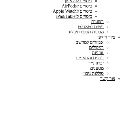
כיסויים לפלאפון
כיסויים לAirPods
כיסויים לApple Watch
כיסויים לiPad/Tablet
רצועות
עטים לטאבלט
מכונות תספורת/גילוח
ציוד היקפי
אביזרים למחשב
רמקולים
אוזניות
כבלים ומתאמים
זכרון נייד
מטענים
סוללות גיבוי
צור קשר