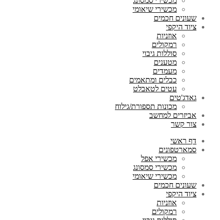
מכשירי סמסונג
מכשירי שיאומי
שעונים חכמים
ציוד היקפי
אוזניות
רמקולים
סוללות גיבוי
מטענים
מעמדים
כבלים ומתאמים
עטים לטאבלט
גאדג'טים
מכונות תספורת/גילוח
אביזרים למחשב
צור קשר
דף ראשי
סמארטפונים
מכשירי אפל
מכשירי סמסונג
מכשירי שיאומי
שעונים חכמים
ציוד היקפי
אוזניות
רמקולים