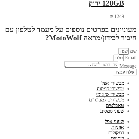
128GB ירוק
₪
1249
מעוניינים בפרטים נוספים על מעמד לטלפון עם
חיבור לכידון/מראה MotoWolf?
שם
Email
Message
שלח עכשיו
מכשירי אפל
מכשירי סמסונג
מכשירי שיאומי
מכשירים למבוגרים
טאבלטים
שעוני סמסונג
שעוני אפל
אוזניות
רמקולים
כיסויים