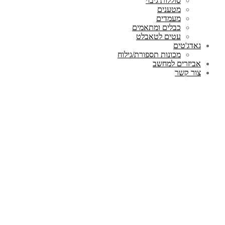
סוללות גיבוי
מטענים
מעמדים
כבלים ומתאמים
עטים לטאבלט
גאדג'טים
מכונות תספורת/גילוח
אביזרים למחשב
צור קשר