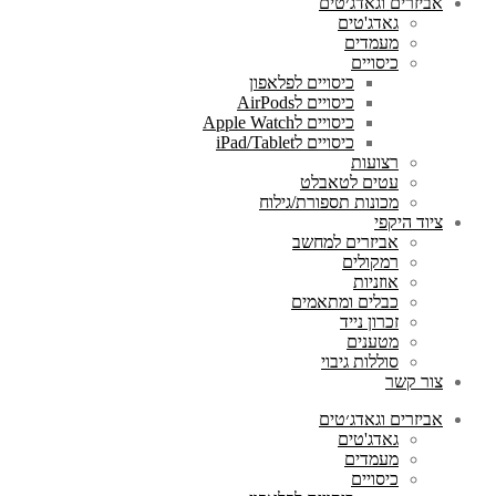
אביזרים וגאדג׳טים
גאדג'טים
מעמדים
כיסויים
כיסויים לפלאפון
כיסויים לAirPods
כיסויים לApple Watch
כיסויים לiPad/Tablet
רצועות
עטים לטאבלט
מכונות תספורת/גילוח
ציוד היקפי
אביזרים למחשב
רמקולים
אוזניות
כבלים ומתאמים
זכרון נייד
מטענים
סוללות גיבוי
צור קשר
אביזרים וגאדג׳טים
גאדג'טים
מעמדים
כיסויים