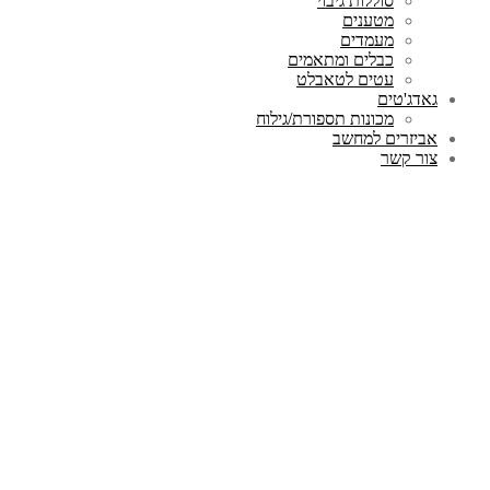
סוללות גיבוי
מטענים
מעמדים
כבלים ומתאמים
עטים לטאבלט
גאדג'טים
מכונות תספורת/גילוח
אביזרים למחשב
צור קשר