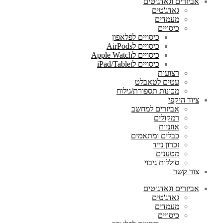
אביזרים וגאדג׳טים
גאדג'טים
מעמדים
כיסויים
כיסויים לפלאפון
כיסויים לAirPods
כיסויים לApple Watch
כיסויים לiPad/Tablet
רצועות
עטים לטאבלט
מכונות תספורת/גילוח
ציוד היקפי
אביזרים למחשב
רמקולים
אוזניות
כבלים ומתאמים
זכרון נייד
מטענים
סוללות גיבוי
צור קשר
אביזרים וגאדג׳טים
גאדג'טים
מעמדים
כיסויים