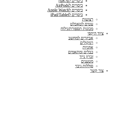
כיסויים לפלאפון
כיסויים לAirPods
כיסויים לApple Watch
כיסויים לiPad/Tablet
רצועות
עטים לטאבלט
מכונות תספורת/גילוח
ציוד היקפי
אביזרים למחשב
רמקולים
אוזניות
כבלים ומתאמים
זכרון נייד
מטענים
סוללות גיבוי
צור קשר