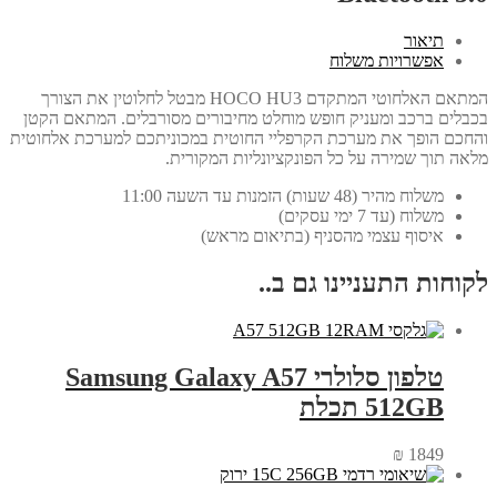
תיאור
אפשרויות משלוח
המתאם האלחוטי המתקדם HOCO HU3 מבטל לחלוטין את הצורך
בכבלים ברכב ומעניק חופש מוחלט מחיבורים מסורבלים. המתאם הקטן
והחכם הופך את מערכת הקרפליי החוטית במכוניתכם למערכת אלחוטית
מלאה תוך שמירה על כל הפונקציונליות המקורית.
משלוח מהיר (48 שעות) הזמנות עד השעה 11:00
משלוח (עד 7 ימי עסקים)
איסוף עצמי מהסניף (בתיאום מראש)
לקוחות התעניינו גם ב..
טלפון סלולרי Samsung Galaxy A57
512GB תכלת
₪
1849