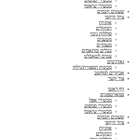
מכשירי סמסונג
מכשירי שיאומי
שעונים חכמים
ציוד היקפי
אוזניות
רמקולים
סוללות גיבוי
מטענים
מעמדים
כבלים ומתאמים
עטים לטאבלט
גאדג'טים
מכונות תספורת/גילוח
אביזרים למחשב
צור קשר
דף ראשי
סמארטפונים
מכשירי אפל
מכשירי סמסונג
מכשירי שיאומי
שעונים חכמים
ציוד היקפי
אוזניות
רמקולים