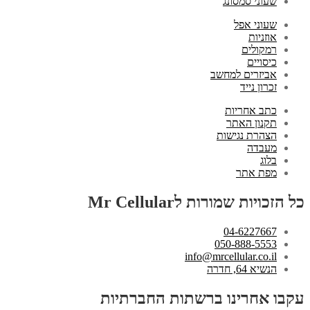
שעוני סמסונג
שעוני אפל
אוזניות
רמקולים
כיסויים
אביזרים למחשב
זכרון נייד
כתב אחריות
תקנון האתר
הצהרת נגישות
מעבדה
בלוג
מפת אתר
כל הזכויות שמורות לMr Cellular
04-6227667
050-888-5553
info@mrcellular.co.il
הנשיא 64, חדרה
עקבו אחרינו ברשתות החברתיות