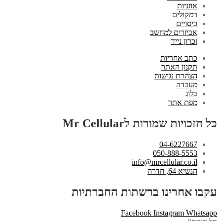
אוזניות
רמקולים
כיסויים
אביזרים למחשב
זכרון נייד
כתב אחריות
תקנון האתר
הצהרת נגישות
מעבדה
בלוג
מפת אתר
כל הזכויות שמורות לMr Cellular
04-6227667
050-888-5553
info@mrcellular.co.il
הנשיא 64, חדרה
עקבו אחרינו ברשתות החברתיות
Facebook
Instagram
Whatsapp