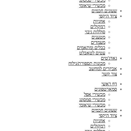
מכשירי סמסונג
מכשירי שיאומי
שעונים חכמים
ציוד היקפי
אוזניות
רמקולים
סוללות גיבוי
מטענים
מעמדים
כבלים ומתאמים
עטים לטאבלט
גאדג'טים
מכונות תספורת/גילוח
אביזרים למחשב
צור קשר
דף ראשי
סמארטפונים
מכשירי אפל
מכשירי סמסונג
מכשירי שיאומי
שעונים חכמים
ציוד היקפי
אוזניות
רמקולים