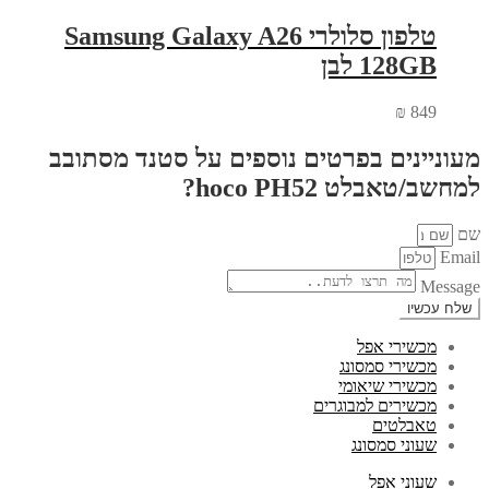
טלפון סלולרי Samsung Galaxy A26
128GB לבן
₪
849
מעוניינים בפרטים נוספים על סטנד מסתובב
למחשב/טאבלט hoco PH52?
שם
Email
Message
שלח עכשיו
מכשירי אפל
מכשירי סמסונג
מכשירי שיאומי
מכשירים למבוגרים
טאבלטים
שעוני סמסונג
שעוני אפל