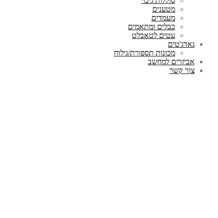
סוללות גיבוי
מטענים
מעמדים
כבלים ומתאמים
עטים לטאבלט
גאדג'טים
מכונות תספורת/גילוח
אביזרים למחשב
צור קשר