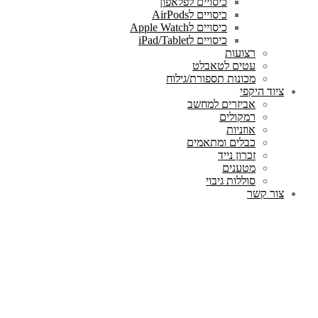
כיסויים לפלאפון
כיסויים לAirPods
כיסויים לApple Watch
כיסויים לiPad/Tablet
רצועות
עטים לטאבלט
מכונות תספורת/גילוח
ציוד היקפי
אביזרים למחשב
רמקולים
אוזניות
כבלים ומתאמים
זכרון נייד
מטענים
סוללות גיבוי
צור קשר