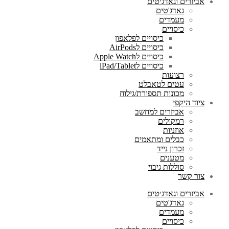
אביזרים וגאדג׳טים
גאדג'טים
מעמדים
כיסויים
כיסויים לפלאפון
כיסויים לAirPods
כיסויים לApple Watch
כיסויים לiPad/Tablet
רצועות
עטים לטאבלט
מכונות תספורת/גילוח
ציוד היקפי
אביזרים למחשב
רמקולים
אוזניות
כבלים ומתאמים
זכרון נייד
מטענים
סוללות גיבוי
צור קשר
אביזרים וגאדג׳טים
גאדג'טים
מעמדים
כיסויים