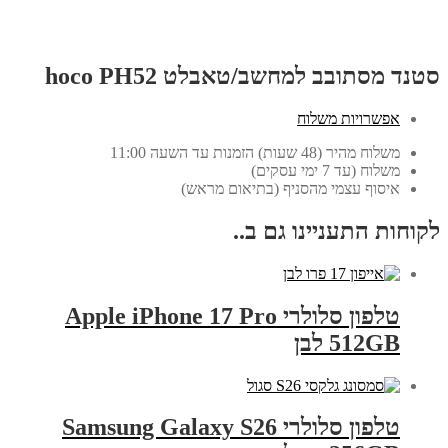
סטנד מסתובב למחשב/טאבלט hoco PH52
אפשרויות משלוח
משלוח מהיר (48 שעות) הזמנות עד השעה 11:00
משלוח (עד 7 ימי עסקים)
איסוף עצמי מהסניף (בתיאום מראש)
לקוחות התעניינו גם ב..
טלפון סלולרי Apple iPhone 17 Pro
512GB לבן
טלפון סלולרי Samsung Galaxy S26