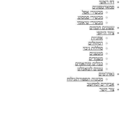
דף ראשי
סמארטפונים
מכשירי אפל
מכשירי סמסונג
מכשירי שיאומי
שעונים חכמים
ציוד היקפי
אוזניות
רמקולים
סוללות גיבוי
מטענים
מעמדים
כבלים ומתאמים
עטים לטאבלט
גאדג'טים
מכונות תספורת/גילוח
אביזרים למחשב
צור קשר