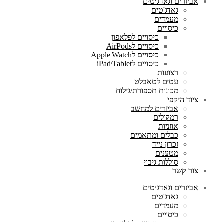
אביזרים וגאדג׳טים
גאדג'טים
מעמדים
כיסויים
כיסויים לפלאפון
כיסויים לAirPods
כיסויים לApple Watch
כיסויים לiPad/Tablet
רצועות
עטים לטאבלט
מכונות תספורת/גילוח
ציוד היקפי
אביזרים למחשב
רמקולים
אוזניות
כבלים ומתאמים
זכרון נייד
מטענים
סוללות גיבוי
צור קשר
אביזרים וגאדג׳טים
גאדג'טים
מעמדים
כיסויים