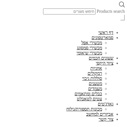
Products search
דף ראשי
סמארטפונים
מכשירי אפל
מכשירי סמסונג
מכשירי שיאומי
שעונים חכמים
ציוד היקפי
אוזניות
רמקולים
סוללות גיבוי
מטענים
מעמדים
כבלים ומתאמים
עטים לטאבלט
גאדג'טים
מכונות תספורת/גילוח
אביזרים למחשב
צור קשר