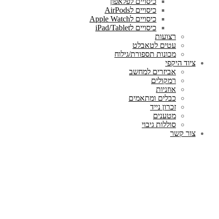
כיסויים לפלאפון
כיסויים לAirPods
כיסויים לApple Watch
כיסויים לiPad/Tablet
רצועות
עטים לטאבלט
מכונות תספורת/גילוח
ציוד היקפי
אביזרים למחשב
רמקולים
אוזניות
כבלים ומתאמים
זכרון נייד
מטענים
סוללות גיבוי
צור קשר