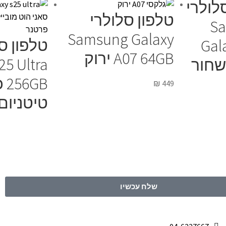
לולרי
טלפון סלולרי
S
Samsung Galaxy
טלפון ס
Gal
A07 64GB ירוק
25 Ultra
GB
₪
449
טיטניום 
שלח עכשיו