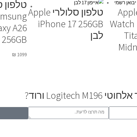
טלפון ס
ון חכם Apple
טלפון סלולרי Apple
amsung
iPhone 17 256GB
Watch 
axy A26
Tit
לבן
256GB שחור
Midn
₪
1099
Logit ורוד?