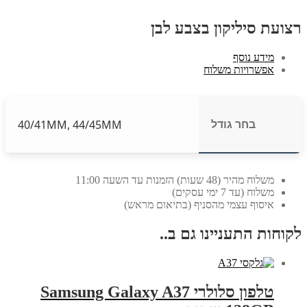
רצועת סיליקון בצבע לבן
מידע נוסף
אפשרויות משלוח
בחר גודל
40/41MM, 44/45MM
משלוח מהיר (48 שעות) הזמנות עד השעה 11:00
משלוח (עד 7 ימי עסקים)
איסוף עצמי מהסניף (בתיאום מראש)
לקוחות התעניינו גם ב..
טלפון סלולרי Samsung Galaxy A37