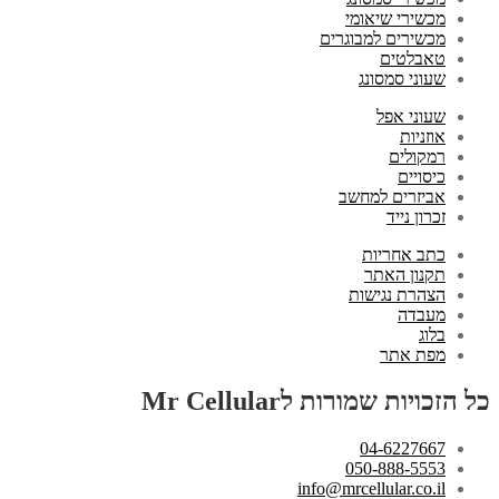
מכשירי שיאומי
מכשירים למבוגרים
טאבלטים
שעוני סמסונג
שעוני אפל
אוזניות
רמקולים
כיסויים
אביזרים למחשב
זכרון נייד
כתב אחריות
תקנון האתר
הצהרת נגישות
מעבדה
בלוג
מפת אתר
כל הזכויות שמורות לMr Cellular
04-6227667
050-888-5553
info@mrcellular.co.il