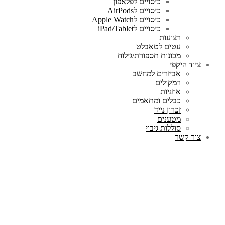
כיסויים לפלאפון
כיסויים לAirPods
כיסויים לApple Watch
כיסויים לiPad/Tablet
רצועות
עטים לטאבלט
מכונות תספורת/גילוח
ציוד היקפי
אביזרים למחשב
רמקולים
אוזניות
כבלים ומתאמים
זכרון נייד
מטענים
סוללות גיבוי
צור קשר