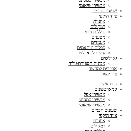
מכשירי סמסונג
מכשירי שיאומי
שעונים חכמים
ציוד היקפי
אוזניות
רמקולים
סוללות גיבוי
מטענים
מעמדים
כבלים ומתאמים
עטים לטאבלט
גאדג'טים
מכונות תספורת/גילוח
אביזרים למחשב
צור קשר
דף ראשי
סמארטפונים
מכשירי אפל
מכשירי סמסונג
מכשירי שיאומי
שעונים חכמים
ציוד היקפי
אוזניות
רמקולים