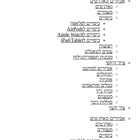
אביזרים וגאדג׳טים
גאדג'טים
מעמדים
כיסויים
כיסויים לפלאפון
כיסויים לAirPods
כיסויים לApple Watch
כיסויים לiPad/Tablet
רצועות
עטים לטאבלט
מכונות תספורת/גילוח
ציוד היקפי
אביזרים למחשב
רמקולים
אוזניות
כבלים ומתאמים
זכרון נייד
מטענים
סוללות גיבוי
צור קשר
אביזרים וגאדג׳טים
גאדג'טים
מעמדים
כיסויים