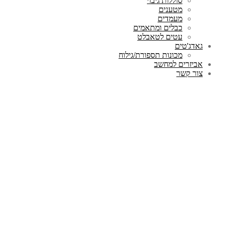
סוללות גיבוי
מטענים
מעמדים
כבלים ומתאמים
עטים לטאבלט
גאדג'טים
מכונות תספורת/גילוח
אביזרים למחשב
צור קשר