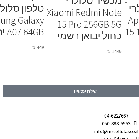
מכשיר סלולרי
רי
טלפון סלולר
Xiaomi Redmi Note
ung Galaxy
Ap
15 Pro 256GB 5G
15 
A07 64GB ירוק
כחול יבואן רשמי
₪
449
₪
1449
שלח עכשיו
04-6227667
050-888-5553
info@mrcellular.co.il
הנשיא 64, חדרה